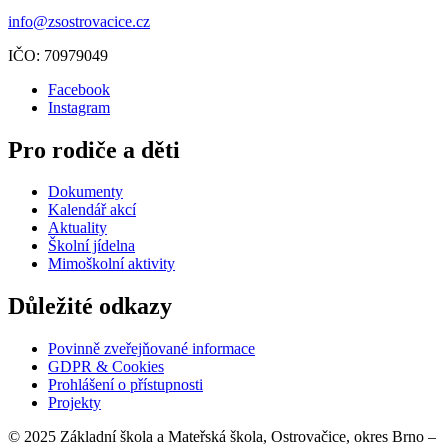
info@zsostrovacice.cz
IČO: 70979049
Facebook
Instagram
Pro rodiče a děti
Dokumenty
Kalendář akcí
Aktuality
Školní jídelna
Mimoškolní aktivity
Důležité odkazy
Povinně zveřejňované informace
GDPR & Cookies
Prohlášení o přístupnosti
Projekty
© 2025 Základní škola a Mateřská škola, Ostrovačice, okres Brno –