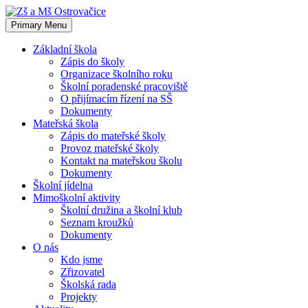
Skip
to
Primary Menu
content
Základní škola
Zápis do školy
Organizace školního roku
Školní poradenské pracoviště
O přijímacím řízení na SŠ
Dokumenty
Mateřská škola
Zápis do mateřské školy
Provoz mateřské školy
Kontakt na mateřskou školu
Dokumenty
Školní jídelna
Mimoškolní aktivity
Školní družina a školní klub
Seznam kroužků
Dokumenty
O nás
Kdo jsme
Zřizovatel
Školská rada
Projekty