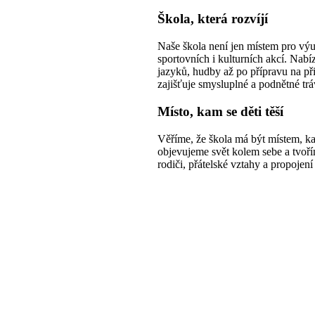
Škola, která rozvíjí
Naše škola není jen místem pro výuku
sportovních i kulturních akcí. Nabí
jazyků, hudby až po přípravu na přij
zajišťuje smysluplné a podnětné trá
Místo, kam se děti těší
Věříme, že škola má být místem, ka
objevujeme svět kolem sebe a tvořím
rodiči, přátelské vztahy a propojení