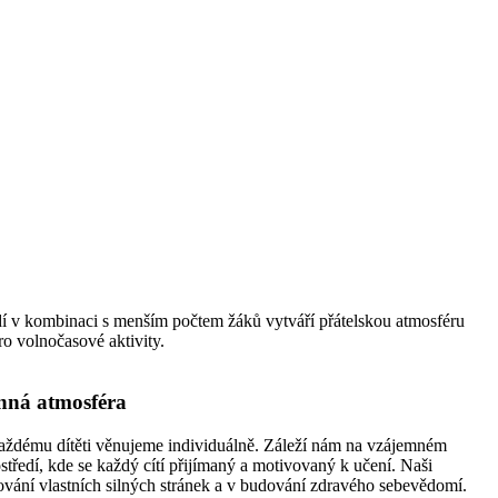
dí v kombinaci s menším počtem žáků vytváří přátelskou atmosféru
ro volnočasové aktivity.
inná atmosféra
aždému dítěti věnujeme individuálně. Záleží nám na vzájemném
ostředí, kde se každý cítí přijímaný a motivovaný k učení. Naši
vání vlastních silných stránek a v budování zdravého sebevědomí.