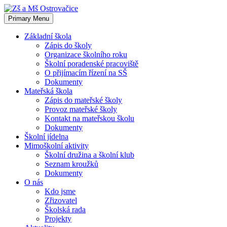
Skip
to
Primary Menu
content
Základní škola
Zápis do školy
Organizace školního roku
Školní poradenské pracoviště
O přijímacím řízení na SŠ
Dokumenty
Mateřská škola
Zápis do mateřské školy
Provoz mateřské školy
Kontakt na mateřskou školu
Dokumenty
Školní jídelna
Mimoškolní aktivity
Školní družina a školní klub
Seznam kroužků
Dokumenty
O nás
Kdo jsme
Zřizovatel
Školská rada
Projekty