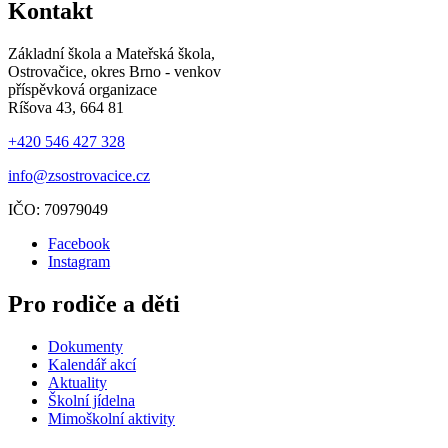
Kontakt
Základní škola a Mateřská škola,
Ostrovačice, okres Brno - venkov
příspěvková organizace
Ríšova 43, 664 81
+420 546 427 328
info@zsostrovacice.cz
IČO: 70979049
Facebook
Instagram
Pro rodiče a děti
Dokumenty
Kalendář akcí
Aktuality
Školní jídelna
Mimoškolní aktivity