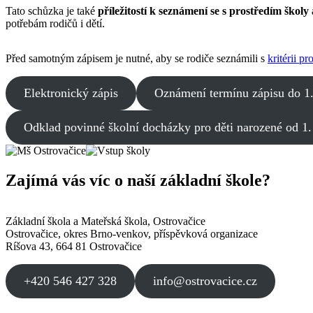
Tato schůzka je také
příležitostí k seznámení se s prostředím školy
potřebám rodičů i dětí.
Před samotným zápisem je nutné, aby se rodiče seznámili s
kritérii p
Elektronický zápis
Oznámení termínu zápisu do 1.
Odklad povinné školní docházky pro děti narozené od 1.
Zajímá vás víc o naší základní škole?
Základní škola a Mateřská škola, Ostrovačice
Ostrovačice, okres Brno-venkov, příspěvková organizace
Ríšova 43, 664 81 Ostrovačice
+420 546 427 328
info@ostrovacice.cz