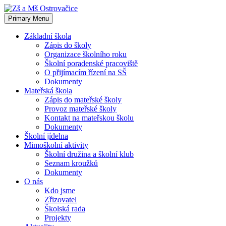
Skip
to
Primary Menu
content
Základní škola
Zápis do školy
Organizace školního roku
Školní poradenské pracoviště
O přijímacím řízení na SŠ
Dokumenty
Mateřská škola
Zápis do mateřské školy
Provoz mateřské školy
Kontakt na mateřskou školu
Dokumenty
Školní jídelna
Mimoškolní aktivity
Školní družina a školní klub
Seznam kroužků
Dokumenty
O nás
Kdo jsme
Zřizovatel
Školská rada
Projekty