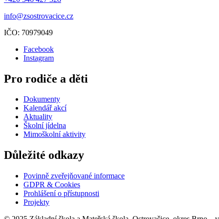
info@zsostrovacice.cz
IČO: 70979049
Facebook
Instagram
Pro rodiče a děti
Dokumenty
Kalendář akcí
Aktuality
Školní jídelna
Mimoškolní aktivity
Důležité odkazy
Povinně zveřejňované informace
GDPR & Cookies
Prohlášení o přístupnosti
Projekty
© 2025 Základní škola a Mateřská škola, Ostrovačice, okres Brno – 