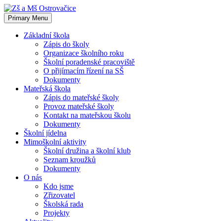
Skip
to
Primary Menu
content
Základní škola
Zápis do školy
Organizace školního roku
Školní poradenské pracoviště
O přijímacím řízení na SŠ
Dokumenty
Mateřská škola
Zápis do mateřské školy
Provoz mateřské školy
Kontakt na mateřskou školu
Dokumenty
Školní jídelna
Mimoškolní aktivity
Školní družina a školní klub
Seznam kroužků
Dokumenty
O nás
Kdo jsme
Zřizovatel
Školská rada
Projekty