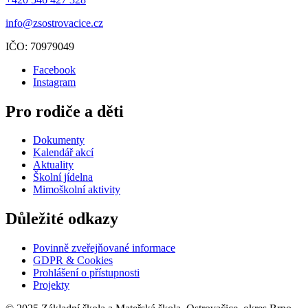
info@zsostrovacice.cz
IČO: 70979049
Facebook
Instagram
Pro rodiče a děti
Dokumenty
Kalendář akcí
Aktuality
Školní jídelna
Mimoškolní aktivity
Důležité odkazy
Povinně zveřejňované informace
GDPR & Cookies
Prohlášení o přístupnosti
Projekty