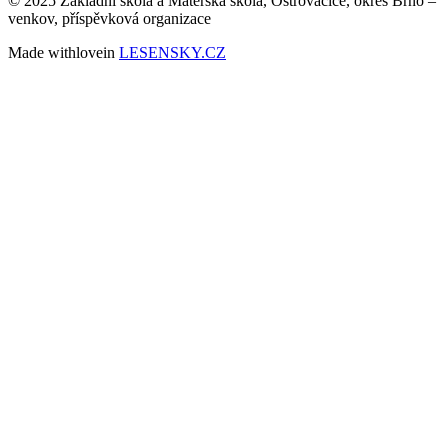
© 2025 Základní škola a Mateřská škola, Ostrovačice, okres Brno –
venkov, příspěvková organizace
Made with
love
in
LESENSKY.CZ