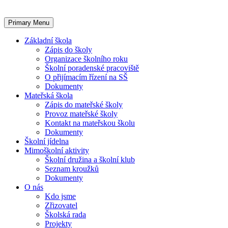
Primary Menu
Základní škola
Zápis do školy
Organizace školního roku
Školní poradenské pracoviště
O přijímacím řízení na SŠ
Dokumenty
Mateřská škola
Zápis do mateřské školy
Provoz mateřské školy
Kontakt na mateřskou školu
Dokumenty
Školní jídelna
Mimoškolní aktivity
Školní družina a školní klub
Seznam kroužků
Dokumenty
O nás
Kdo jsme
Zřizovatel
Školská rada
Projekty