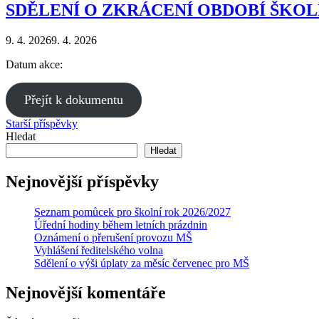
SDĚLENÍ O ZKRÁCENÍ OBDOBÍ ŠKO
9. 4. 2026
9. 4. 2026
Datum akce:
Přejít k dokumentu
Navigace
Starší příspěvky
Hledat
pro
Hledat
příspěvky
Nejnovější příspěvky
Seznam pomůcek pro školní rok 2026/2027
Úřední hodiny během letních prázdnin
Oznámení o přerušení provozu MŠ
Vyhlášení ředitelského volna
Sdělení o výši úplaty za měsíc červenec pro MŠ
Nejnovější komentáře