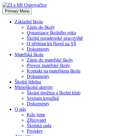
Skip
to
Primary Menu
content
Základní škola
Zápis do školy
Organizace školního roku
Školní poradenské pracoviště
O přijímacím řízení na SŠ
Dokumenty
Mateřská škola
Zápis do mateřské školy
Provoz mateřské školy
Kontakt na mateřskou školu
Dokumenty
Školní jídelna
Mimoškolní aktivity
Školní družina a školní klub
Seznam kroužků
Dokumenty
O nás
Kdo jsme
Zřizovatel
Školská rada
Projekty